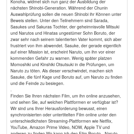
Konoha, widmet sich nun ganz der Ausbildung der 
nächsten Shinobi-Generation. Während der Chunin 
Auswahlprüfung sollen die neuen Shinobi ihr Können unter 
Beweis stellen. Unter den Teilnehmern sind Sarada, 
Sasukes und Sakuras Tochter, der geheimnisvolle Mitsuki 
und Narutos und Hinatas ungestümer Sohn Boruto, der 
zwar sehr nach seinem talentierten Vater kommt, sich aber 
frustriert von ihm abwendet. Sasuke, der gerade eigentlich 
auf einer Mission ist, erscheint Naruto, um ihn vor einer 
kommenden Gefahr zu warnen. Wenig später platzen 
Momoshiki und Kinshiki Otsutsuki in die Prüfungen, um 
Naruto zu töten. Als dieser verschwindet, machen sich 
Sasuke, die fünf Kage und Boruto auf, um Naruto zu finden 
und die Feinde zu besiegen. 
.
Finden Sie Ihren nächsten Film, um ihn online anzusehen, 
und sehen Sie, auf welchen Plattformen er verfügbar ist?
Wir sind uns Ihrer Herausforderung bewusst, einen 
synchronisierten oder untertitelten Film online unter den 
unterschiedlichsten Streaming-Plattformen wie Netflix, 
YouTube, Amazon Prime Video, NOW, Apple TV und 
anderen zu finden.Wo kann ich den Film Boruto - Naruto 