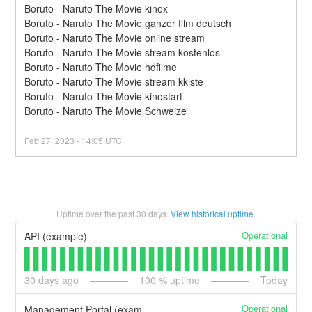
Boruto - Naruto The Movie kinox
Boruto - Naruto The Movie ganzer film deutsch
Boruto - Naruto The Movie online stream
Boruto - Naruto The Movie stream kostenlos
Boruto - Naruto The Movie hdfilme
Boruto - Naruto The Movie stream kkiste
Boruto - Naruto The Movie kinostart
Boruto - Naruto The Movie Schweize
Feb
27
,
2023
-
14:05
UTC
Uptime over the past
30
days.
View historical uptime.
Operational
API (example)
30
days ago
100
% uptime
Today
Operational
Management Portal (example)