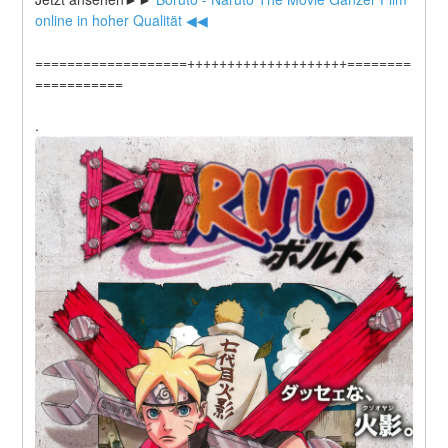
online in hoher Qualität ◀◀
===================++++++++++++++++++++========
===========
.